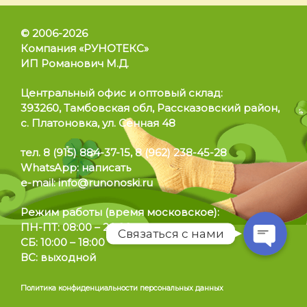
© 2006-2026
Компания «РУНОТЕКС»
ИП Романович М.Д.
Позвонить
Центральный офис и оптовый склад:
393260, Тамбовская обл, Рассказовский район,
WhatsApp
с. Платоновка, ул. Сенная 48
тел.
8 (915) 884-37-15
,
8 (962) 238-45-28
Telegram
WhatsApp:
написать
e-mail:
info@runonoski.ru
Режим работы
(время московское):
ПН-ПТ: 08:00 – 20:00
Связаться с нами
СБ: 10:00 – 18:00
ВС: выходной
Политика конфиденциальности персональных данных