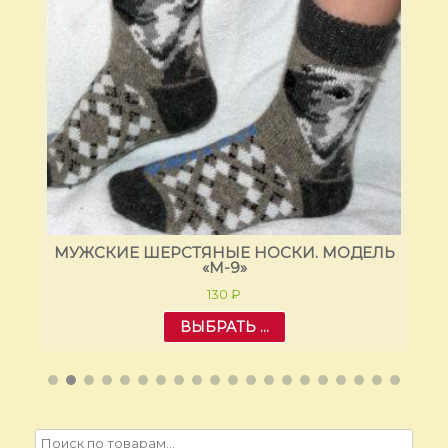
ЛЬ
МУЖСКИЕ ШЕРСТЯНЫЕ НОСКИ. МОДЕЛЬ
М
«M-9»
130
₽
ВЫБРАТЬ ...