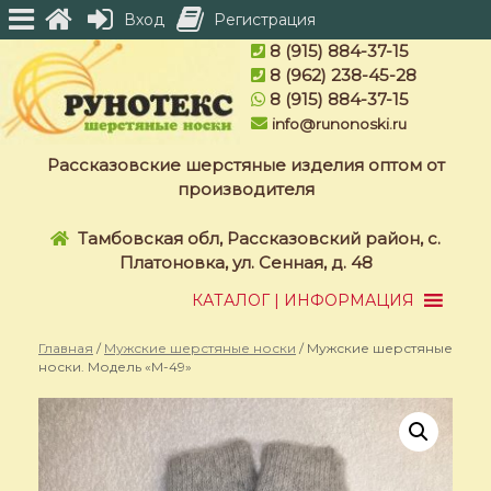
Вход
Регистрация
Skip
8 (915) 884-37-15
to
8 (962) 238-45-28
content
8 (915) 884-37-15
info@runonoski.ru
Рассказовские шерстяные изделия оптом от
производителя
Тамбовская обл, Рассказовский район, с.
Платоновка, ул. Сенная, д. 48
КАТАЛОГ | ИНФОРМАЦИЯ
Главная
/
Мужские шерстяные носки
/ Мужские шерстяные
носки. Модель «M-49»