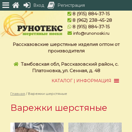
Вход
Регистрация
Skip
8 (915) 884-37-15
to
8 (962) 238-45-28
content
8 (915) 884-37-15
info@runonoski.ru
Рассказовские шерстяные изделия оптом от
производителя
Тамбовская обл, Рассказовский район, с.
Платоновка, ул. Сенная, д. 48
КАТАЛОГ | ИНФОРМАЦИЯ
Главная
/ Варежки шерстяные
Варежки шерстяные