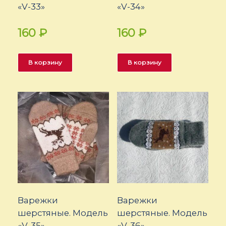
«V-33»
«V-34»
160
₽
160
₽
В корзину
В корзину
Варежки
Варежки
шерстяные. Модель
шерстяные. Модель
«V-35»
«V-36»