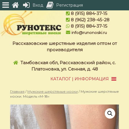
Вход
Регистрация
Skip
8 (915) 884-37-15
to
8 (962) 238-45-28
content
8 (915) 884-37-15
info@runonoski.ru
Рассказовские шерстяные изделия оптом от
производителя
Тамбовская обл, Рассказовский район, с.
Платоновка, ул. Сенная, д. 48
КАТАЛОГ | ИНФОРМАЦИЯ
Главная
/
Мужские шерстяные носки
/ Мужские шерстяные
носки. Модель «M-18»