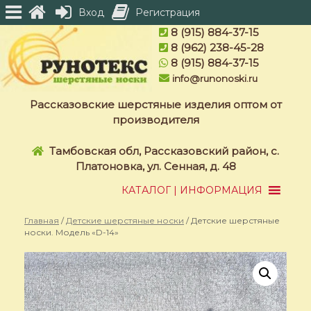
Вход
Регистрация
Skip
8 (915) 884-37-15
to
8 (962) 238-45-28
content
8 (915) 884-37-15
info@runonoski.ru
Рассказовские шерстяные изделия оптом от
производителя
Тамбовская обл, Рассказовский район, с.
Платоновка, ул. Сенная, д. 48
КАТАЛОГ | ИНФОРМАЦИЯ
Главная
/
Детские шерстяные носки
/ Детские шерстяные
носки. Модель «D-14»