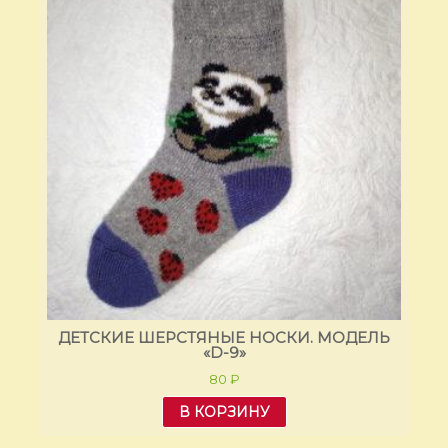
ЛЬ
ДЕТСКИЕ ШЕРСТЯНЫЕ НОСКИ. МОДЕЛЬ
Д
«D-9»
80
₽
В КОРЗИНУ