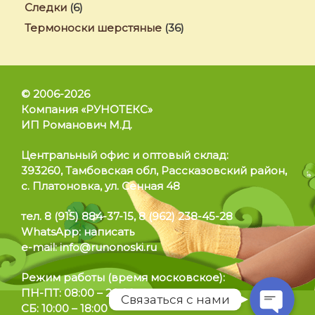
Следки
(6)
Термоноски шерстяные
(36)
© 2006-2026
Компания «РУНОТЕКС»
ИП Романович М.Д.
Позвонить
Центральный офис и оптовый склад:
393260, Тамбовская обл, Рассказовский район,
WhatsApp
с. Платоновка, ул. Сенная 48
тел.
8 (915) 884-37-15
,
8 (962) 238-45-28
Telegram
WhatsApp:
написать
e-mail:
info@runonoski.ru
Режим работы
(время московское):
ПН-ПТ: 08:00 – 20:00
Связаться с нами
СБ: 10:00 – 18:00