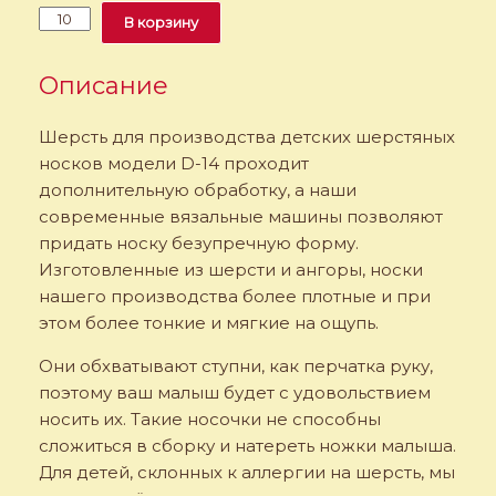
Количество
Alternative:
В корзину
Детские
шерстяные
носки.
Описание
Модель
«D-
Шерсть для производства детских шерстяных
14»
носков модели D-14 проходит
дополнительную обработку, а наши
современные вязальные машины позволяют
придать носку безупречную форму.
Изготовленные из шерсти и ангоры, носки
нашего производства более плотные и при
этом более тонкие и мягкие на ощупь.
Они обхватывают ступни, как перчатка руку,
поэтому ваш малыш будет с удовольствием
носить их. Такие носочки не способны
сложиться в сборку и натереть ножки малыша.
Для детей, склонных к аллергии на шерсть, мы