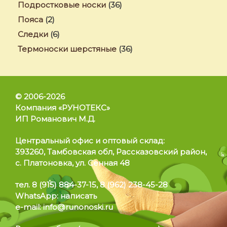
Подростковые носки
(36)
Пояса
(2)
Следки
(6)
Термоноски шерстяные
(36)
© 2006-2026
Компания «РУНОТЕКС»
ИП Романович М.Д.
Позвонить
Центральный офис и оптовый склад:
393260, Тамбовская обл, Рассказовский район,
WhatsApp
с. Платоновка, ул. Сенная 48
тел.
8 (915) 884-37-15
,
8 (962) 238-45-28
Telegram
WhatsApp:
написать
e-mail:
info@runonoski.ru