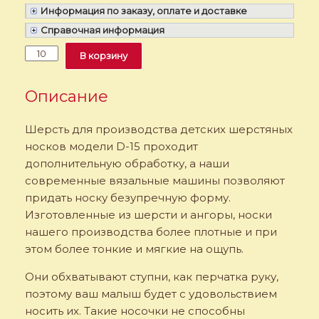
Информация по заказу, оплате и доставке
Справочная информация
Количество
Alternative:
В корзину
Детские
шерстяные
носки.
Описание
Модель
«D-
Шерсть для производства детских шерстяных
15»
носков модели D-15 проходит
дополнительную обработку, а наши
современные вязальные машины позволяют
придать носку безупречную форму.
Изготовленные из шерсти и ангоры, носки
нашего производства более плотные и при
этом более тонкие и мягкие на ощупь.
Они обхватывают ступни, как перчатка руку,
поэтому ваш малыш будет с удовольствием
носить их. Такие носочки не способны