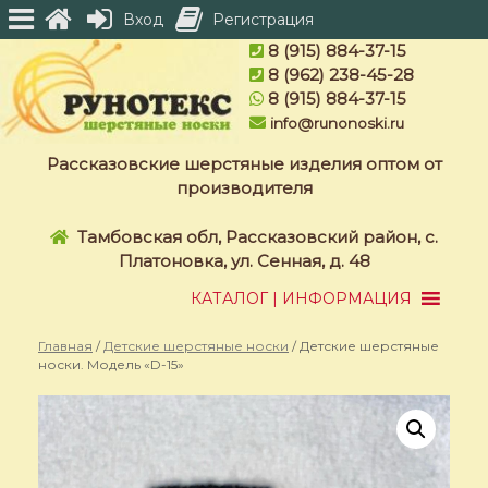
Вход
Регистрация
Skip
8 (915) 884-37-15
to
8 (962) 238-45-28
content
8 (915) 884-37-15
info@runonoski.ru
Рассказовские шерстяные изделия оптом от
производителя
Тамбовская обл, Рассказовский район, с.
Платоновка, ул. Сенная, д. 48
КАТАЛОГ | ИНФОРМАЦИЯ
Главная
/
Детские шерстяные носки
/ Детские шерстяные
носки. Модель «D-15»