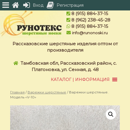
Вход
Регистрация
Skip
8 (915) 884-37-15
to
8 (962) 238-45-28
content
8 (915) 884-37-15
info@runonoski.ru
Рассказовские шерстяные изделия оптом от
производителя
Тамбовская обл, Рассказовский район, с.
Платоновка, ул. Сенная, д. 48
КАТАЛОГ | ИНФОРМАЦИЯ
Главная
/
Варежки шерстяные
/ Варежки шерстяные.
Модель «V-10»