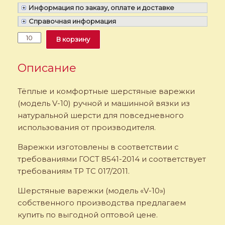
Информация по заказу, оплате и доставке
Справочная информация
Количество
Alternative:
В корзину
Варежки
шерстяные.
Модель
Описание
«V-
10»
Тёплые и комфортные шерстяные варежки
(модель V-10) ручной и машинной вязки из
натуральной шерсти для повседневного
использования от производителя.
Варежки изготовлены в соответствии с
требованиями ГОСТ 8541-2014 и соответствует
требованиям ТР ТС 017/2011.
Шерстяные варежки (модель «V-10»)
собственного производства предлагаем
купить по выгодной оптовой цене.