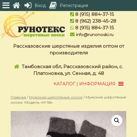
Вход
Регистрация
Skip
8 (915) 884-37-15
to
8 (962) 238-45-28
content
8 (915) 884-37-15
info@runonoski.ru
Рассказовские шерстяные изделия оптом от
производителя
Тамбовская обл, Рассказовский район, с.
Платоновка, ул. Сенная, д. 48
КАТАЛОГ | ИНФОРМАЦИЯ
Главная
/
Мужские шерстяные носки
/ Мужские шерстяные
носки. Модель «M-56»