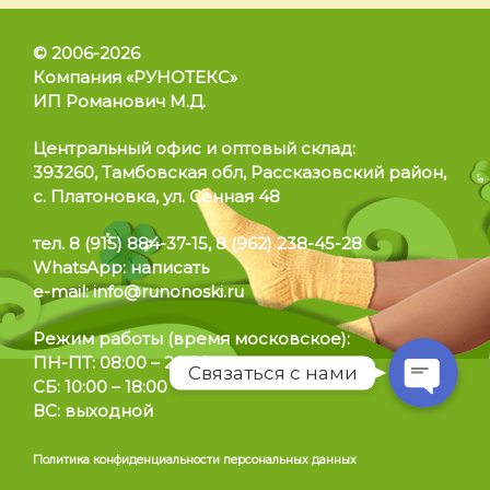
© 2006-2026
Компания «РУНОТЕКС»
ИП Романович М.Д.
Позвонить
Центральный офис и оптовый склад:
393260, Тамбовская обл, Рассказовский район,
WhatsApp
с. Платоновка, ул. Сенная 48
тел.
8 (915) 884-37-15
,
8 (962) 238-45-28
Telegram
WhatsApp:
написать
e-mail:
info@runonoski.ru
Режим работы
(время московское):
ПН-ПТ: 08:00 – 20:00
Связаться с нами
СБ: 10:00 – 18:00
ВС: выходной
Политика конфиденциальности персональных данных