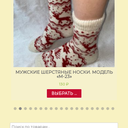
ЛЬ
МУЖСКИЕ ШЕРСТЯНЫЕ НОСКИ. МОДЕЛЬ
М
«M-23»
130
₽
ВЫБРАТЬ ...