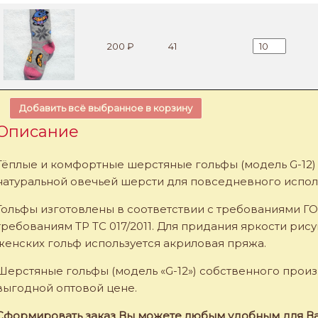
Количество Г
200 ₽
41
Добавить всё выбранное в корзину
Описание
Тёплые и комфортные шерстяные гольфы (модель G-12)
натуральной овечьей шерсти для повседневного испол
Гольфы изготовлены в соответствии с требованиями ГОС
требованиям ТР ТС 017/2011. Для придания яркости рис
женских гольф используется акриловая пряжа.
Шерстяные гольфы (модель «G-12») собственного произ
выгодной оптовой цене.
Сформировать заказ Вы можете любым удобным для Ва