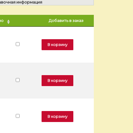
авочная информация
во
Добавить в заказ
ольфы шерстяные. Модель «G-12»
В корзину
ольфы шерстяные. Модель «G-12»
В корзину
ольфы шерстяные. Модель «G-12»
В корзину