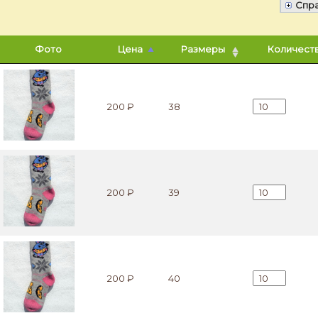
Спр
Фото
Цена
Размеры
Количест
Количество Г
200 ₽
38
Количество Г
200 ₽
39
Количество Г
200 ₽
40