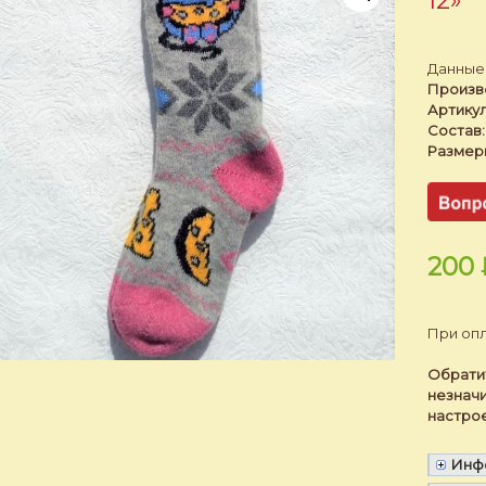
12»
Данные 
Произв
Артикул
Состав:
Размер
200
При опл
Обратит
незначи
настро
Инфо