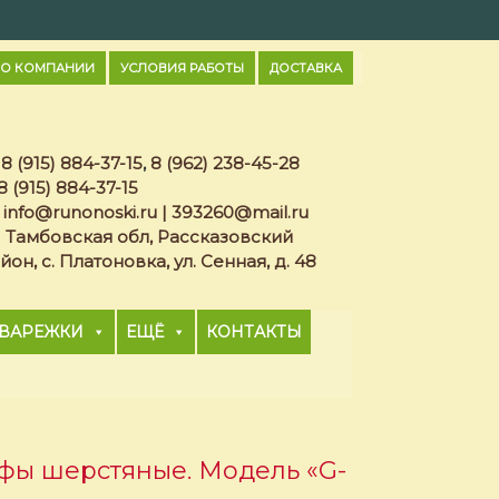
О КОМПАНИИ
УСЛОВИЯ РАБОТЫ
ДОСТАВКА
8 (915) 884-37-15
,
8 (962) 238-45-28
8 (915) 884-37-15
info@runonoski.ru
|
393260@mail.ru
Тамбовская обл, Рассказовский
йон, с. Платоновка, ул. Сенная, д. 48
ВАРЕЖКИ
ЕЩЁ
КОНТАКТЫ
фы шерстяные. Модель «G-