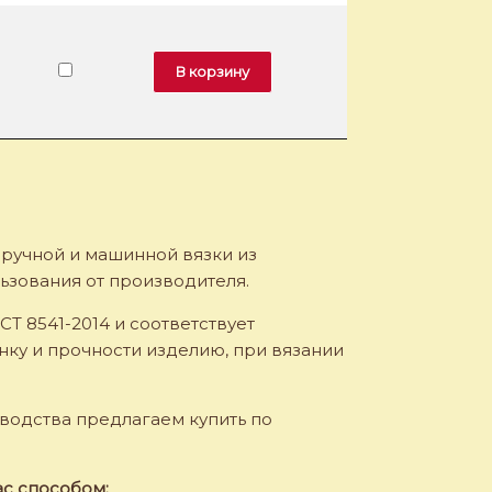
ольфы шерстяные. Модель «G-12»
В корзину
 ручной и машинной вязки из
ьзования от производителя.
Т 8541-2014 и соответствует
унку и прочности изделию, при вязании
водства предлагаем купить по
с способом: