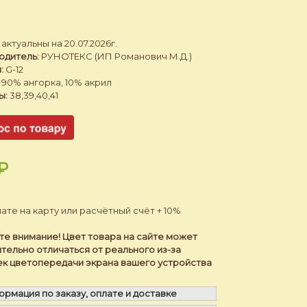
актуальны на 20.07.2026г.
одитель:
РУНОТЕКС (ИП Романович М.Д.)
:
G-12
90% ангорка, 10% акрил
ы:
38,39,40,41
₽
ате на карту или расчётный счёт + 10%
е внимание! Цвет товара на сайте может
тельно отличаться от реального из-за
ек цветопередачи экрана вашего устройства
рмация по заказу, оплате и доставке