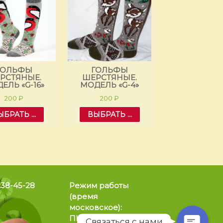
ГОЛЬФЫ
ГОЛЬФЫ
ГОЛЬФ
РСТЯНЫЕ.
ШЕРСТЯНЫЕ.
ШЕРСТЯНЫ
ЕЛЬ «G-16»
МОДЕЛЬ «G-4»
МОДЕЛЬ «G
Позвонить
200
₽
200
₽
200
₽
БРАТЬ ...
ВЫБРАТЬ ...
ВЫБРАТЬ .
WhatsApp
Telegram
238-45-28
Режим работы
(время
московское):
ПН-ПТ: 08:00 – 20:00
Связаться с нами